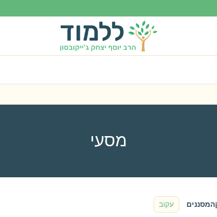
מסעי
ה
מסננים
עקוב