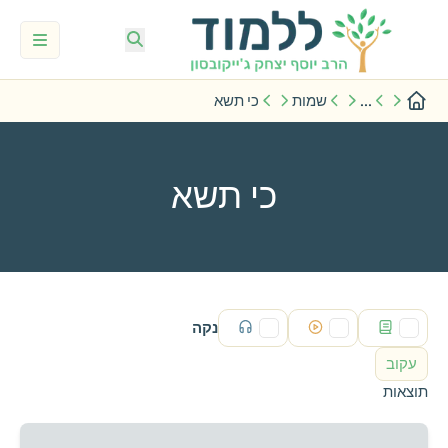
...
שמות
כי תשא
כי תשא
נקה
עקוב
תוצאות