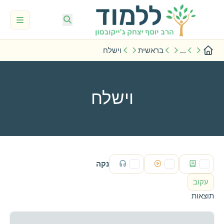
...
בראשית
וישלח
וישלח
נקה
עקוב
תוצאות