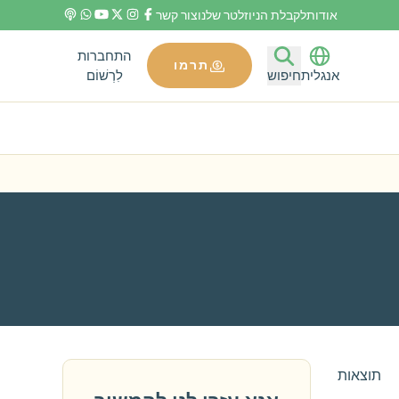
אודות
לקבלת הניוזלטר שלנו
צור קשר
התחברות
תרמו
לִרְשׁוֹם
אנגלית
חיפוש
תוצאות