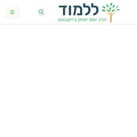
2 דקות
הרב יוסף יצחק ג'ייקובסון
353
צפיות
אוגוסט 30, 2024
|
כ״ו אב תשפ״ד
תגובה
התקשרות
MP3
MP4